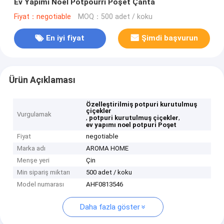
Ev Yapımı Noel Potpourri Poşet Çanta
Fiyat：negotiable
MOQ：500 adet / koku
En iyi fiyat
Şimdi başvurun
Ürün Açıklaması
Özelleştirilmiş potpuri kurutulmuş
çiçekler
Vurgulamak
,
,
potpuri kurutulmuş çiçekler
ev yapımı noel potpuri Poşet
Fiyat
negotiable
Marka adı
AROMA HOME
Menşe yeri
Çin
Min sipariş miktarı
500 adet / koku
Model numarası
AHF0813546
Daha fazla göster