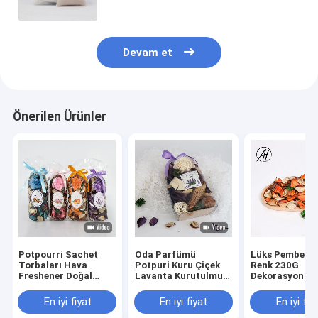
Devam et
Önerilen Ürünler
Potpourri Sachet
Oda Parfümü
Lüks Pembe Kı
Torbaları Hava
Potpuri Kuru Çiçek
Renk 230G
Freshener Doğal
Lavanta Kurutulmuş
Dekorasyon
Kuru Çiçek
Çiçek Torbası
Sevgililer Gün
Dekorasyonu Kokulu
Hediyesi İçin
En iyi fiyat
En iyi fiyat
En iyi fiy
Botanik
Kurutulmuş Çi