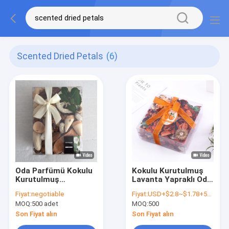
Scented Dried Petals
(6)
Oda Parfümü Kokulu
Kokulu Kurutulmuş
Kurutulmuş
Lavanta Yapraklı Oda
Yaprakları Potpuri
Parfümü Aromalı
Fiyat:
negotiable
Fiyat:
USD+$2.8~$1.78+500~2000pcs
Yatak Banyosu Ve
Potpuri Torbaları
MOQ:
500 adet
MOQ:
500
Ötesi için 320g
Son Fiyat alın
Son Fiyat alın