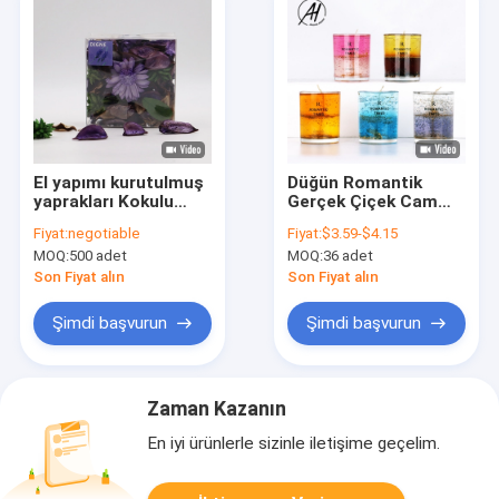
El yapımı kurutulmuş
Düğün Romantik
yaprakları Kokulu
Gerçek Çiçek Cam
Aroma Potpuri Poşet
Kavanoz Mumlar
Fiyat:
negotiable
Fiyat:
$3.59-$4.15
Poşet 90g
Soya Balmumu
MOQ:
500 adet
MOQ:
36 adet
Kokulu Jöle 7 OZ 8
OZ
Son Fiyat alın
Son Fiyat alın
Şimdi başvurun
Şimdi başvurun
Zaman Kazanın
En iyi ürünlerle sizinle iletişime geçelim.