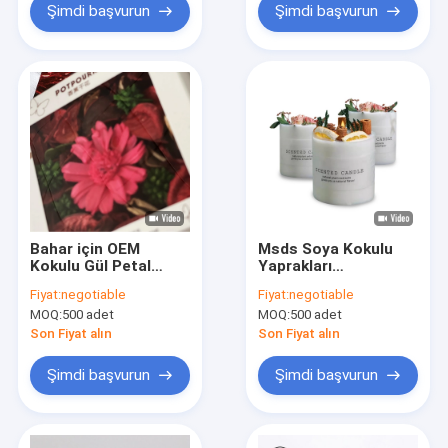
Şimdi başvurun
Şimdi başvurun
Bahar için OEM
Msds Soya Kokulu
Kokulu Gül Petal
Yaprakları
Potpuri Kuru Çiçek
Aromaterapi Kuru
Fiyat:
negotiable
Fiyat:
negotiable
110g
Çiçekler Mum Hediye
MOQ:
500 adet
MOQ:
500 adet
Setleri 5oz
Son Fiyat alın
Son Fiyat alın
Şimdi başvurun
Şimdi başvurun