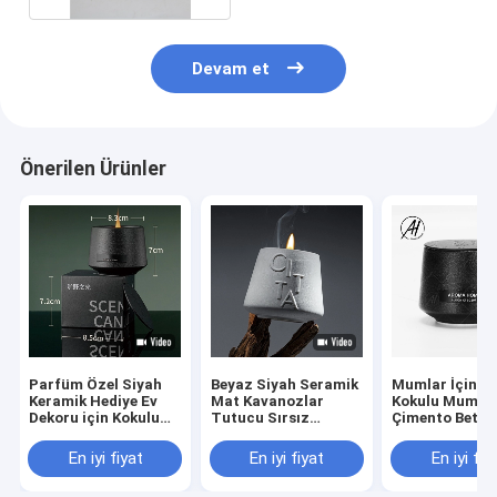
Devam et
Önerilen Ürünler
Parfüm Özel Siyah
Beyaz Siyah Seramik
Mumlar İçin Ö
Keramik Hediye Ev
Mat Kavanozlar
Kokulu Mum Ka
Dekoru için Kokulu
Tutucu Sırsız
Çimento Beton
Mum
Şamdan Porselen
Kavanozlar
Kokulu Mum
En iyi fiyat
En iyi fiyat
En iyi fiy