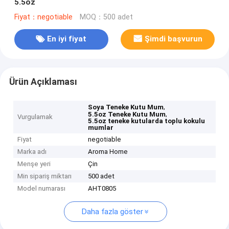
5.5oz
Fiyat：negotiable
MOQ：500 adet
En iyi fiyat
Şimdi başvurun
Ürün Açıklaması
,
Soya Teneke Kutu Mum
,
5.5oz Teneke Kutu Mum
Vurgulamak
5.5oz teneke kutularda toplu kokulu
mumlar
Fiyat
negotiable
Marka adı
Aroma Home
Menşe yeri
Çin
Min sipariş miktarı
500 adet
Model numarası
AHT0805
Daha fazla göster