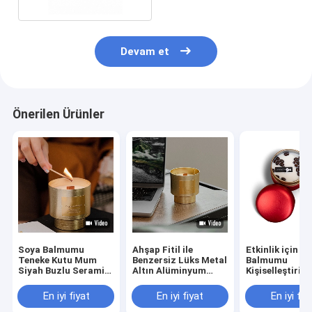
Devam et
Önerilen Ürünler
Soya Balmumu
Ahşap Fitil ile
Etkinlik için S
Teneke Kutu Mum
Benzersiz Lüks Metal
Balmumu
Siyah Buzlu Seramik
Altın Alüminyum
Kişiselleştirilm
Bardak Wilderness
Bardak Kavanoz
Krem Kahve
Hafif Aromaterapi
Kokulu Mum 290g
Çekirdeği Tene
En iyi fiyat
En iyi fiyat
En iyi fiy
Adak Kokulu M