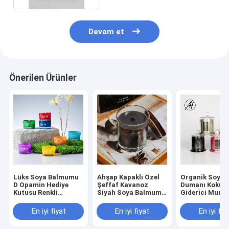
Devam et
Önerilen Ürünler
Lüks Soya Balmumu
Ahşap Kapaklı Özel
Organik Soya
D Opamin Hediye
Şeffaf Kavanoz
Dumanı Koku
Kutusu Renkli
Siyah Soya Balmumu
Giderici Mum 
Dekorasyon Camı
Vanilya Kokulu Mum
Özel Evcil Hay
Kokulu Mum 7 adet
Ürünleri
En iyi fiyat
En iyi fiyat
En iyi fiy