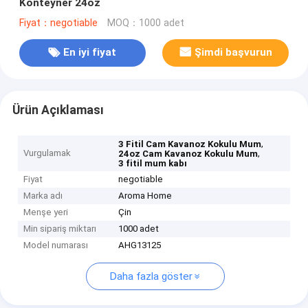
Konteyner 24oz
Fiyat：negotiable
MOQ：1000 adet
En iyi fiyat
Şimdi başvurun
Ürün Açıklaması
,
3 Fitil Cam Kavanoz Kokulu Mum
Vurgulamak
,
24oz Cam Kavanoz Kokulu Mum
3 fitil mum kabı
Fiyat
negotiable
Marka adı
Aroma Home
Menşe yeri
Çin
Min sipariş miktarı
1000 adet
Model numarası
AHG13125
Daha fazla göster